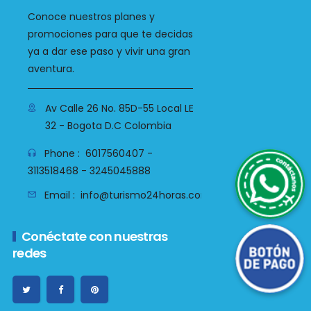
Conoce nuestros planes y
promociones para que te decidas
ya a dar ese paso y vivir una gran
aventura.
Av Calle 26 No. 85D-55 Local LE
32 - Bogota D.C Colombia
WhatsApp
Phone :
6017560407 -
3113518468 - 3245045888
Email :
info@turismo24horas.com.co
Botón de Pago
Conéctate con nuestras
redes