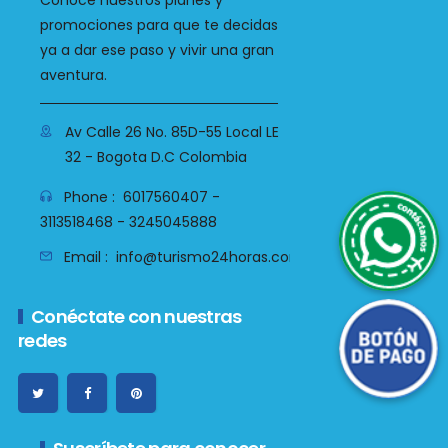
Conoce nuestros planes y
promociones para que te decidas
ya a dar ese paso y vivir una gran
aventura.
Av Calle 26 No. 85D-55 Local LE
32 - Bogota D.C Colombia
WhatsApp
Phone :
6017560407 -
3113518468 - 3245045888
Email :
info@turismo24horas.com.co
Botón de Pago
Conéctate con nuestras
redes