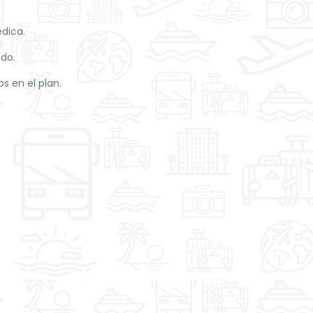
édica.
ado.
s en el plan.