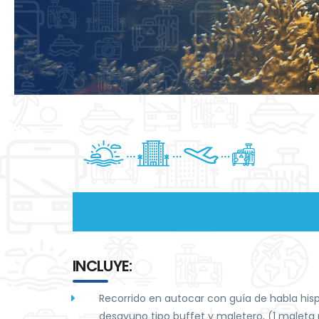
INCLUYE:
Recorrido en autocar con guía de habla hisp
desayuno tipo buffet y maletero, (1 maleta 