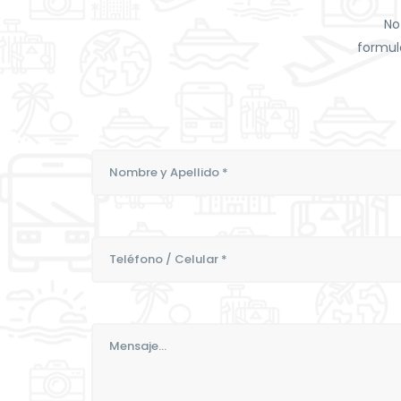
No
formul