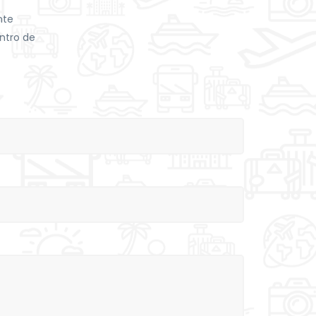
nte
ntro de