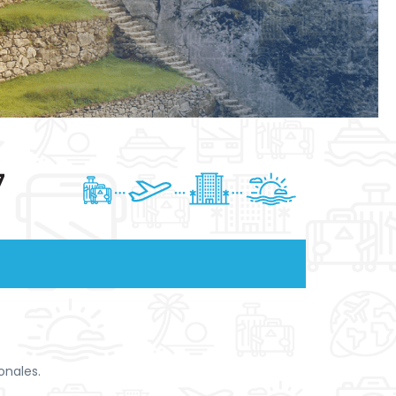
7
onales.