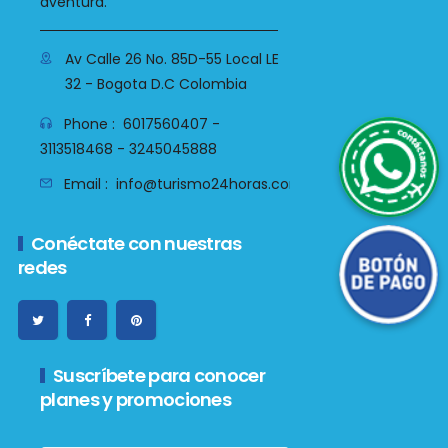
aventura.
Av Calle 26 No. 85D-55 Local LE
32 - Bogota D.C Colombia
WhatsApp
Phone :
6017560407 -
3113518468 - 3245045888
Email :
info@turismo24horas.com.co
Botón de Pago
Conéctate con nuestras
redes
Suscríbete para conocer
planes y promociones